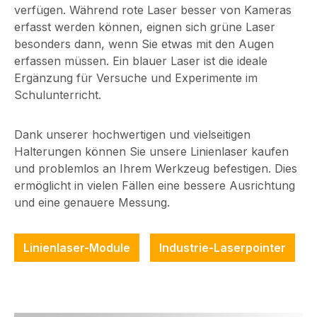
verfügen. Während rote Laser besser von Kameras
Divergenz: D -
0.3 mrad
erfasst werden können, eignen sich grüne Laser
0.5 mrad
Öffnungswinkel:
besonders dann, wenn Sie etwas mit den Augen
Punktgröße:
60 ° Arbeitsabstand:
erfassen müssen. Ein blauer Laser ist die ideale
einstellbar
3 m Optik: antireflex
Ergänzung für Versuche und Experimente im
Arbeitsabstand:
beschichtete
Schulunterricht.
10 m Optik:
Glaslinsen Laser
antireflex
Technologie: Single
Dank unserer hochwertigen und vielseitigen
beschichtete
Mode Diode Fokus:
Halterungen können Sie unsere Linienlaser kaufen
Glaslinsen Laser
einstellbar
und problemlos an Ihrem Werkzeug befestigen. Dies
Technologie: Single
Orthogonalität: <
ermöglicht in vielen Fällen eine bessere Ausrichtung
Mode Diode Fokus:
± 0,5 ° Elektrische
und eine genauere Messung.
einstellbar
Parameter Potential
Elektrische
des Gehäuses:
Parameter Potential
Isoliert
Linienlaser-Module
Industrie-Laserpointer
des Gehäuses:
Betriebsspannung:
Isoliert Maximale
12 V DC
Modulationsfrequen
Betriebsstrom: 25 -
z: 100 kHz
65, typ 45 mA