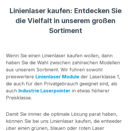
Artikel handelt es
CB635-5-12-
Linienlaser kaufen: Entdecken Sie
sich um MD650-1-
F(20x73)60DEG
5(12x34)-Q
Stammdaten EAN:
die Vielfalt in unserem großen
Stammdaten EAN:
4055132012984
Sortiment
4260129047089
Garantie: 1 Jahre
Garantie: 1 Jahre
Warentarifnummer:
Warentarifnummer:
90132000000
90132000000
Technische Daten
Wenn Sie einen Linienlaser kaufen wollen, dann
Technische Daten
Lebensdauer:
haben Sie die Wahl zwischen zahlreichen Modellen
Lebensdauer:
> 5.000 h
aus unserem Sortiment. Wir führen sowohl
> 5.000 h
Betriebstemperatur:
preiswertere
Linienlaser Module
der Laserklasse 1,
Betriebstemperatur:
-20°C - 50 °C
die auch für den Privatgebrauch geeignet sind, als
-20°C - 50 °C
Lagertemperatur:
auch
Industrie Laserpointer
in etwas höherer
Lagertemperatur:
-40°C - 80 °C
Preisklasse.
-40°C - 80 °C
Optische Parameter
Optische Parameter
Strahlform: Kreuz
Damit Sie immer die optimale Lösung parat haben,
Strahlform: Punkt
Optische Leistung:
können Sie bei uns Linienlaser kaufen, die entweder
Optische Leistung:
5 mW Laserklasse: 1
über einen grünen, blauen oder roten Laser
1 mW Laserklasse: 2
Divergenz: B -