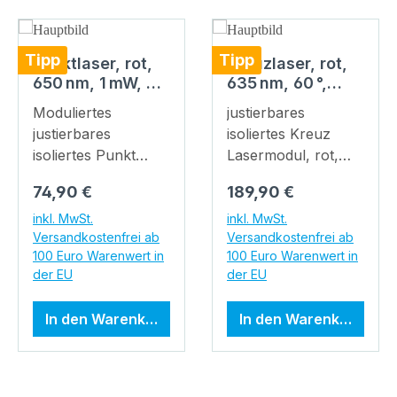
Produktgalerie überspringen
Tipp
Tipp
Punktlaser, rot,
Kreuzlaser, rot,
650 nm, 1 mW, 5 V
635 nm, 60 °,
DC, Ø12x34 mm,
5 mW, 12 V DC,
Moduliertes
justierbares
Laserklasse 2,
Ø20x73 mm,
justierbares
isoliertes Kreuz
Fokus einstellbar,
Laserklasse 1,
isoliertes Punkt
Lasermodul, rot,
Kabellänge
Fokus einstellbar,
Lasermodul, rot,
60°, 635nm, 5mW,
100 mm
Kabellänge
Regulärer Preis:
Regulärer Preis:
74,90 €
189,90 €
650nm, 1mW, 5V
12V DC, 20x73mm,
200 mm
DC, 12x34mm,
Klasse 1
inkl. MwSt.
inkl. MwSt.
Versandkostenfrei ab
Versandkostenfrei ab
Klasse 2 Fokus
Betriebsspannung
100 Euro Warenwert in
100 Euro Warenwert in
einstellbar Geringe
12 V DC Laser
der EU
der EU
Stromaufnahme
Klasse 1 Fokus
Kompakte Bauform
einstellbar
In den Warenkorb
In den Warenkorb
Modulierbar
Kompakte Bauform
Antireflex
Öffnungswinkel 60 °
beschichtete
Bei dem Artikel
Glaslinsen Bei dem
handelt es sich um