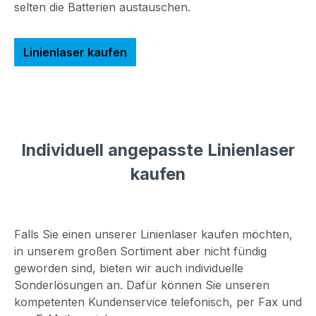
Forschung und
Deutschland
selten die Batterien austauschen.
Entwicklung
info@picotronic.de
Picotronic Zubehör
Linienlaser kaufen
PICO-LENS-
CLEANING-PEN-
MICRO
Informationen zur
Produktsicherheit
Hersteller
Individuell angepasste Linienlaser
Picotronic GmbH
kaufen
Rudolf-Diesel-Str.2a
56070 Koblenz
Deutschland
info@picotronic.de
Falls Sie einen unserer Linienlaser kaufen möchten,
Verantwortlicher
in unserem großen Sortiment aber nicht fündig
Wirtschaftsakteur
geworden sind, bieten wir auch individuelle
Picotronic GmbH
Sonderlösungen an. Dafür können Sie unseren
Rudolf-Diesel-Str.2a
kompetenten Kundenservice telefonisch, per Fax und
56070 Koblenz