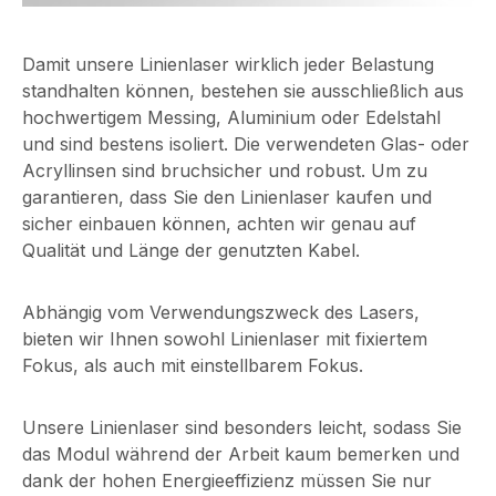
zertifizierte
Entwicklung
Laserschutzbrille
Picotronic Zubehör
Damit unsere Linienlaser wirklich jeder Belastung
PICO-LPG-635-660
PICO-LENS-
standhalten können, bestehen sie ausschließlich aus
nach DIN EN 207,
CLEANING-PEN-
hochwertigem Messing, Aluminium oder Edelstahl
geeigneter
MICRO
und sind bestens isoliert. Die verwendeten Glas- oder
Wellenlängenbereic
Informationen zur
Acryllinsen sind bruchsicher und robust. Um zu
h rot >630 - 700
Produktsicherheit
garantieren, dass Sie den Linienlaser kaufen und
nm, bequeme
Hersteller
sicher einbauen können, achten wir genau auf
Passform über
Picotronic GmbH
Qualität und Länge der genutzten Kabel.
Brille o. allein,
Rudolf-Diesel-Str.2a
Seitenschutz für
56070 Koblenz
Abhängig vom Verwendungszweck des Lasers,
breites Sichtfeld,
Deutschland
bieten wir Ihnen sowohl Linienlaser mit fixiertem
zum
info@picotronic.de
Fokus, als auch mit einstellbarem Fokus.
Laserschweißen,
Verantwortlicher
Laserschneiden,
Wirtschaftsakteur
Lasermarkieren, für
Picotronic GmbH
Unsere Linienlaser sind besonders leicht, sodass Sie
kosmetische
Rudolf-Diesel-Str.2a
das Modul während der Arbeit kaum bemerken und
Anwendungen,
56070 Koblenz
dank der hohen Energieeffizienz müssen Sie nur