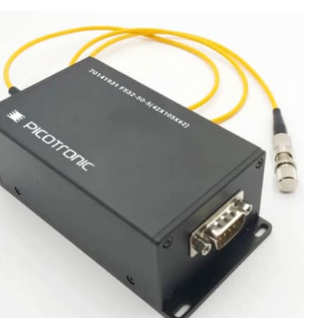
dungen
Str.2a 56070 Koblenz Deutschland
O-LENS-
info@picotronic.de
Verantwortlicher Wirtschaftsakteur
Picotronic GmbH Rudolf-Diesel-
ler
Str.2a 56070 Koblenz Deutschland
Diesel-
info@picotronic.deF640-0.2-
utschland
4(6.5x25) auf Amazon kaufen
aftsakteur
Diesel-
utschland