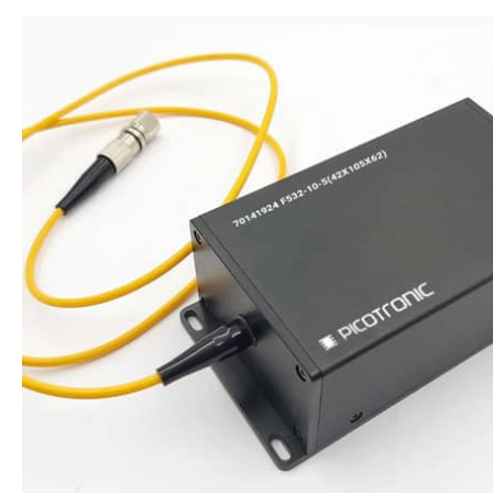
Str.2a 56070 Koblenz Deutschland
Picotroni
info@picotronic.de
Str.2a 56
Verantwortlicher Wirtschaftsakteur
info@pico
Picotronic GmbH Rudolf-Diesel-
Verantwor
Str.2a 56070 Koblenz Deutschland
Picotroni
info@picotronic.de
Str.2a 56
info@pico