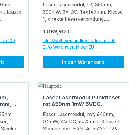
50nm,
Faser Lasermodul, IR, 850nm,
m, Klasse
300mW, 3V DC, 14x147mm, Klasse
1, direkte Faserverbindung,
bare
Faserkerndurchmesser 200 µm
Regulärer Preis:
1.089,90 €
altung
/0.52N.A., batteriebetrieben, inkl.
2m lichtdiffuse Faser mit offenem
i ab 100
inkl. MwSt. Versandkostenfrei ab 100
Euro Warenwert in der EU
Faserende. Stammdaten EAN:
32000000
4055132019082 Garantie: 1 Jahre
rb
In den Warenkorb
Warentarifnummer: 90132000000
ratur:
Technische Daten Lebensdauer:
ratur:
> 10.000 h Betriebstemperatur:
-20°C - 60 °C Lagertemperatur:
he
-40°C - 80 °C Optische Parameter
 nm,
Laser Lasermodul Punktlaser
(diode) mW
Strahlform: Fiber Optische
 mm,
rot 650nm 1mW 5VDC
hnologie:
Leistung: 300 mW Laserklasse: 1
llänge
12x25mm
Optik: Acryl Linse Laser
635nm,
Faser Lasermodul, rot, 640nm,
Technologie: Single Mode Diode
ker,
0.2mW, 4V DC, 6x25mm, Klasse 1
: 5.7 -
Elektrische Parameter Potential
Stecker,
Stammdaten EAN: 4055132002640
trom: 325
des Gehäuses: Isoliert