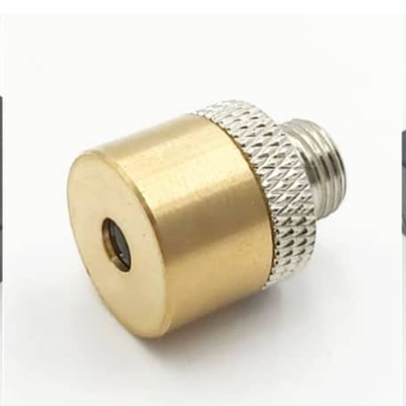
c GmbH Rudolf-Diesel-
für kosmetische Anwen
070 Koblenz Deutschland
Picotronic Zubehör PIC
tronic.de
CLEANING-PEN-MICRO
tlicher Wirtschaftsakteur
Informationen zur
c GmbH Rudolf-Diesel-
Produktsicherheit Herstel
070 Koblenz Deutschland
Picotronic GmbH Rudolf-
tronic.de
Str.2a 56070 Koblenz De
info@picotronic.de
Verantwortlicher Wirtsch
Picotronic GmbH Rudolf-
Str.2a 56070 Koblenz De
info@picotronic.de