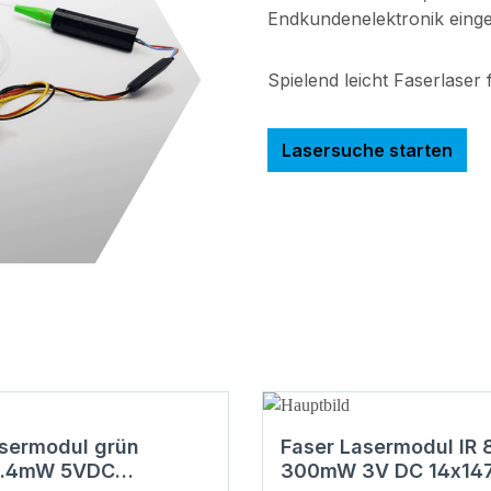
Endkundenelektronik einge
Spielend leicht Faserlaser 
Lasersuche starten
asermodul grün
Faser Lasermodul IR
0.4mW 5VDC
300mW 3V DC 14x1