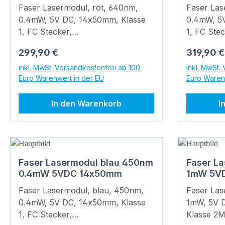
14x50m
Faser Lasermodul, rot, 640nm,
Faser Las
0.4mW, 5V DC, 14x50mm, Klasse
0.4mW, 5
1, FC Stecker,
1, FC Stec
Faserkerndurchmesser 200 µm
Faserker
Regulärer Preis:
Regulärer
299,90 €
319,90 €
/0.22N.A. Stammdaten EAN:
/0.22N.A. S
4055132019112 Garantie: 1 Jahre
405513201
inkl. MwSt. Versandkostenfrei ab 100
inkl. MwSt.
Euro Warenwert in der EU
Euro Waren
Warentarifnummer: 90132000000
Warentar
Technische Daten Lebensdauer:
Technische Date
In den Warenkorb
I
> 8.000 h Betriebstemperatur:
> 8.000 h
-10°C - 50 °C Lagertemperatur:
-10°C - 5
-40°C - 80 °C Optische Parameter
-40°C - 80 °C Optische
Strahlform: Fiber Optische
Strahlfor
Leistung: 0.4 mW Laserklasse: 1
Leistung: 
Faser Lasermodul blau 450nm
Faser L
Optik: antireflex beschichtete
Optik: ant
0.4mW 5VDC 14x50mm
1mW 5VD
Glaslinsen Elektrische Parameter
Glaslinsen Elektrische Paramet
Potential des Gehäuses: Isoliert
Potential 
Faser Lasermodul, blau, 450nm,
Faser Las
Betriebsspannung: 4.5 - 5, typ 5 V
Betriebssp
0.4mW, 5V DC, 14x50mm, Klasse
1mW, 5V 
DC Betriebsstrom: 5 - 50, typ
DC Betrieb
1, FC Stecker,
Klasse 2M
40 mA Kabelfarbe Positiv: rot
40 mA Kabe