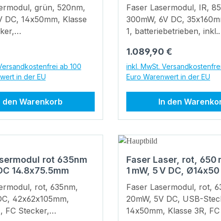
m
ermodul, grün, 520nm,
Faser Lasermodul, IR, 8
V DC, 14x50mm, Klasse
300mW, 6V DC, 35x160m
ker,
1, batteriebetrieben, inkl.
ndurchmesser 200 µm
Dimmerschalter, abnehm
 Preis:
Regulärer Preis:
1.089,90 €
tammdaten EAN:
Faser mit Sicherungssch
9105 Garantie: 1 Jahre
Stammdaten EAN: 4055132033460
 Versandkostenfrei ab 100
inkl. MwSt. Versandkostenfre
wert in der EU
Euro Warenwert in der EU
ifnummer: 90132000000
Garantie: 1 Jahre
n Lebensdauer:
Warentarifnummer: 901
n den Warenkorb
In den Warenko
 Betriebstemperatur:
Technische Daten Lebensdauer:
0 °C Lagertemperatur:
> 10.000 h Betriebstempe
 Parameter
-20°C - 60 °C Lagertempe
m: Fiber Optische
-40°C - 80 °C Optische Parameter
0.4 mW Laserklasse: 1
Strahlform: Fiber Optisc
asermodul rot 635nm
Faser Laser, rot, 650
ireflex beschichtete
Leistung: 45(opt.) / 300
C 14.8x75.5mm
1 mW, 5 V DC, Ø14x50
er
Laserklasse: 1 Laser Tec
Laserklasse 2M, Kabe
des Gehäuses: Isoliert
Single Mode Diode Elektrische
ermodul, rot, 635nm,
Faser Lasermodul, rot, 
200 mm
annung: 4.5 - 5, typ 5 V
Parameter Potential des Gehäuses:
DC, 42x62x105mm,
20mW, 5V DC, USB-Stec
sstrom: 5 - 50, typ
Isoliert Betriebsspannung
, FC Stecker,
14x50mm, Klasse 3R, FC 
lfarbe Positiv: rot
6.3, typ 6 V DC Betriebss