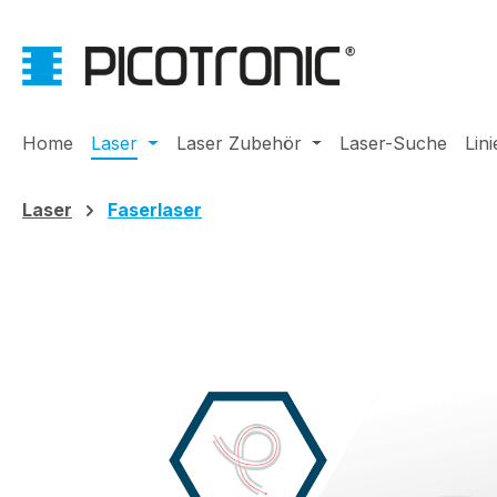
m Hauptinhalt springen
Zur Suche springen
Zur Hauptnavigation springen
Home
Laser
Laser Zubehör
Laser-Suche
Lin
Laser
Faserlaser