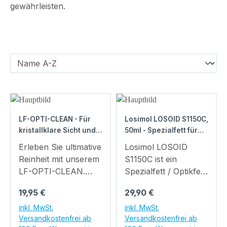
gewährleisten.
LF-OPTI-CLEAN - Für
Losimol LOSOID S1150C,
kristallklare Sicht und
50ml - Spezialfett für
strahlende
Antriebe optischer
Erleben Sie ultimative
Losimol LOSOID
Oberflächen
Geräte - Fett für
Reinheit mit unserem
S1150C ist ein
Ferngläser und
LF-OPTI-CLEAN.
Spezialfett / Optikfett
Fernrohre
Dieses hochwertige
für die Industrie mit
Regulärer Preis:
Regulärer Preis:
19,95 €
29,90 €
Reinigungsmittel
hoher Viskosität. Es
wurde speziell für die
wird überwiegend in
inkl. MwSt.
inkl. MwSt.
Versandkostenfrei ab
Versandkostenfrei ab
gründliche und
optischen Geräten