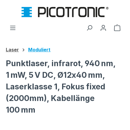
Zum Hauptinhalt springen
Ware
Laser
Moduliert
Punktlaser, infrarot, 940 nm,
1 mW, 5 V DC, Ø12x40 mm,
Laserklasse 1, Fokus fixed
(2000mm), Kabellänge
100 mm