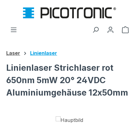
Zum Hauptinhalt springen
Ware
Laser
Linienlaser
Linienlaser Strichlaser rot
650nm 5mW 20° 24VDC
Aluminiumgehäuse 12x50mm
Bildergalerie überspringen