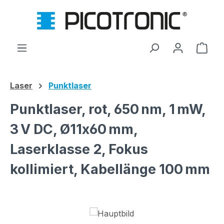
Zum Hauptinhalt springen
Ware
Laser
Punktlaser
Punktlaser, rot, 650 nm, 1 mW,
3 V DC, Ø11x60 mm,
Laserklasse 2, Fokus
kollimiert, Kabellänge 100 mm
Bildergalerie überspringen