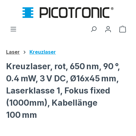
Zum Hauptinhalt springen
Ware
Laser
Kreuzlaser
Kreuzlaser, rot, 650 nm, 90 °,
0.4 mW, 3 V DC, Ø16x45 mm,
Laserklasse 1, Fokus fixed
(1000mm), Kabellänge
100 mm