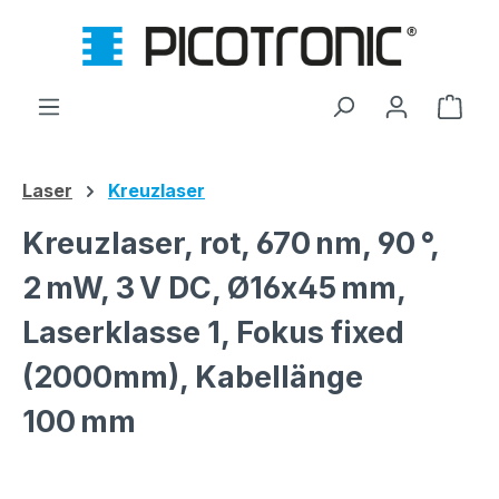
Zum Hauptinhalt springen
Ware
Laser
Kreuzlaser
Kreuzlaser, rot, 670 nm, 90 °,
2 mW, 3 V DC, Ø16x45 mm,
Laserklasse 1, Fokus fixed
(2000mm), Kabellänge
100 mm