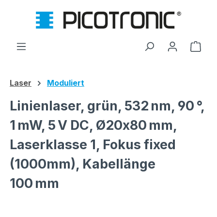
Zum Hauptinhalt springen
Ware
Laser
Moduliert
Linienlaser, grün, 532 nm, 90 °,
1 mW, 5 V DC, Ø20x80 mm,
Laserklasse 1, Fokus fixed
(1000mm), Kabellänge
100 mm