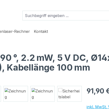
ienlaser-Rechner
Kontakt
, 90 °, 2.2 mW, 5 V DC, Ø
), Kabellänge 100 mm
Regulärer Pr
91,90 
inkl. MwSt.