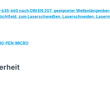
PG-635-660 nach DIN EN 207, geeigneter Wellenlängenbe
ites Sichtfeld, zum Laserschweißen, Laserschneiden, Las
ING-PEN-MICRO
erheit