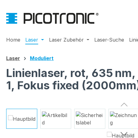
m Hauptinhalt springen
Zur Suche springen
Zur Hauptnavigation springen
Home
Laser
Laser Zubehör
Laser-Suche
Lin
Laser
Moduliert
Linienlaser, rot, 635 nm
1, Fokus fixed (2000mm
Bildergalerie überspringen