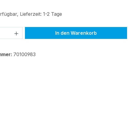
fügbar, Lieferzeit: 1-2 Tage
 Anzahl: Gib den gewünschten Wert ein 
In den Warenkorb
mmer:
70100983