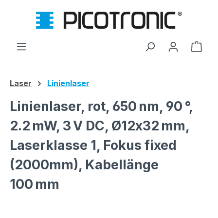
Zum Hauptinhalt springen
Ware
Laser
Linienlaser
Linienlaser, rot, 650 nm, 90 °,
2.2 mW, 3 V DC, Ø12x32 mm,
Laserklasse 1, Fokus fixed
(2000mm), Kabellänge
100 mm