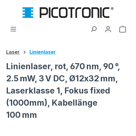
Zum Hauptinhalt springen
Ware
Laser
Linienlaser
Linienlaser, rot, 670 nm, 90 °,
2.5 mW, 3 V DC, Ø12x32 mm,
Laserklasse 1, Fokus fixed
(1000mm), Kabellänge
100 mm