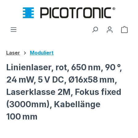
Zum Hauptinhalt springen
Ware
Laser
Moduliert
Linienlaser, rot, 650 nm, 90 °,
24 mW, 5 V DC, Ø16x58 mm,
Laserklasse 2M, Fokus fixed
(3000mm), Kabellänge
100 mm