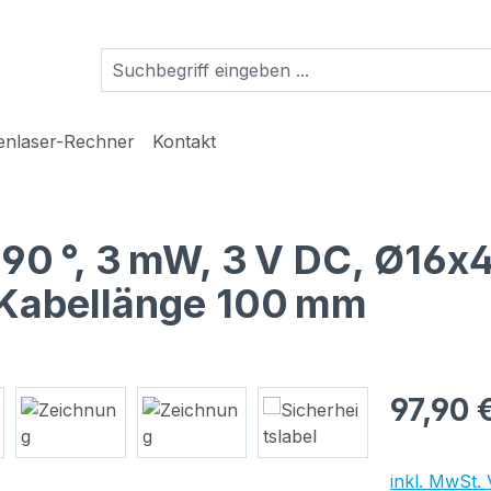
ienlaser-Rechner
Kontakt
, 90 °, 3 mW, 3 V DC, Ø16x
 Kabellänge 100 mm
Regulärer Pr
97,90 
inkl. MwSt.