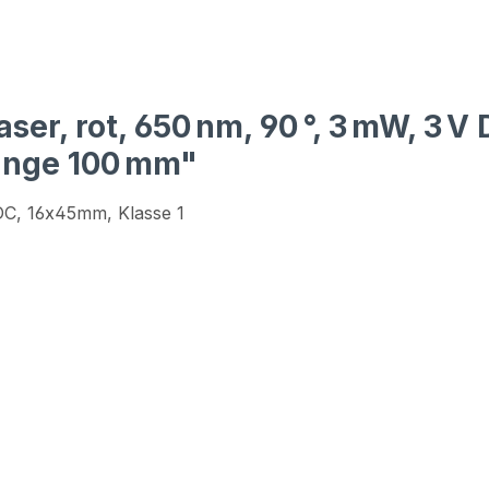
ser, rot, 650 nm, 90 °, 3 mW, 3 V
änge 100 mm"
 DC, 16x45mm, Klasse 1