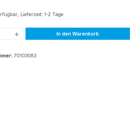
fügbar, Lieferzeit: 1-2 Tage
 Anzahl: Gib den gewünschten Wert ein 
In den Warenkorb
mmer:
70103083