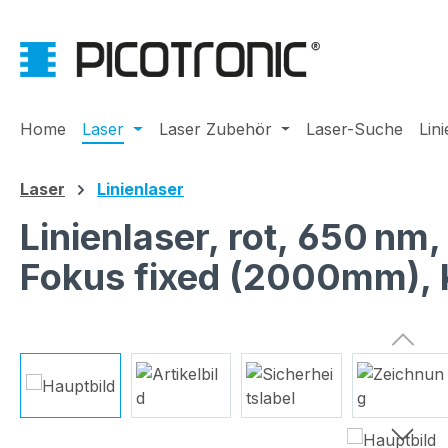
m Hauptinhalt springen
Zur Suche springen
Zur Hauptnavigation springen
Home
Laser
Laser Zubehör
Laser-Suche
Lin
Laser
Linienlaser
Linienlaser, rot, 650 nm
Fokus fixed (2000mm),
Bildergalerie überspringen