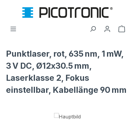
Zum Hauptinhalt springen
Ware
Punktlaser, rot, 635 nm, 1 mW,
3 V DC, Ø12x30.5 mm,
Laserklasse 2, Fokus
einstellbar, Kabellänge 90 mm
Bildergalerie überspringen