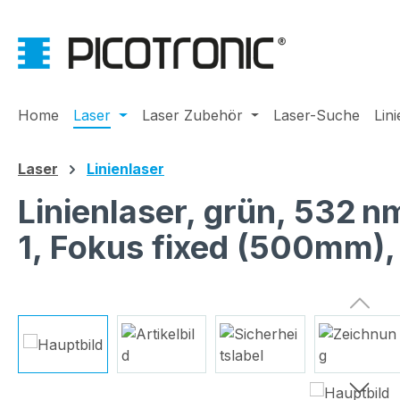
m Hauptinhalt springen
Zur Suche springen
Zur Hauptnavigation springen
Home
Laser
Laser Zubehör
Laser-Suche
Lin
Laser
Linienlaser
Linienlaser, grün, 532 
1, Fokus fixed (500mm)
Bildergalerie überspringen