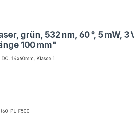
ser, grün, 532 nm, 60 °, 5 mW, 
länge 100 mm"
3V DC, 14x60mm, Klasse 1
60)60-PL-F500