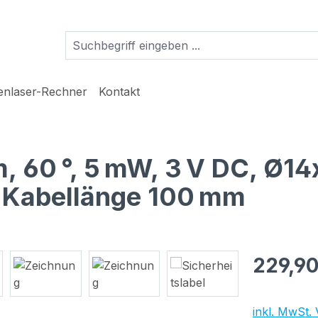
ienlaser-Rechner
Kontakt
nm, 60 °, 5 mW, 3 V DC, Ø
, Kabellänge 100 mm
Regulärer Pr
229,90
inkl. MwSt.