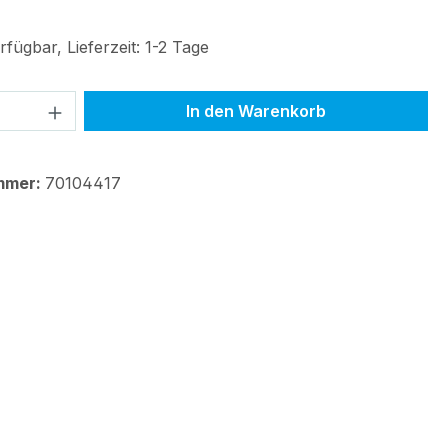
fügbar, Lieferzeit: 1-2 Tage
 Anzahl: Gib den gewünschten Wert ein 
In den Warenkorb
mmer:
70104417