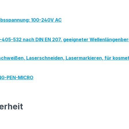
iebsspannung: 100-240V AC
PG-405-532 nach DIN EN 207, geeigneter Wellenlängenber
serschweißen, Laserschneiden, Lasermarkieren, für kos
ING-PEN-MICRO
erheit