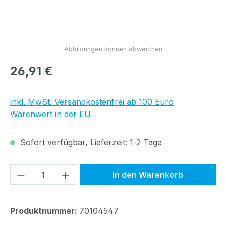
Regulärer Preis:
26,91 €
inkl. MwSt. Versandkostenfrei ab 100 Euro
Warenwert in der EU
Sofort verfügbar, Lieferzeit: 1-2 Tage
Produkt Anzahl: Gib den gewünschten We
In den Warenkorb
Produktnummer:
70104547