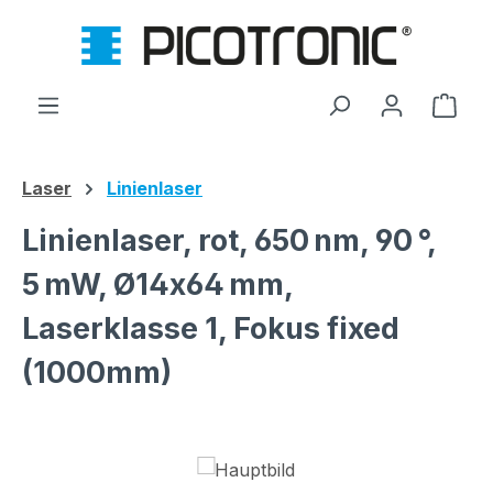
Zum Hauptinhalt springen
Ware
Laser
Linienlaser
Linienlaser, rot, 650 nm, 90 °,
5 mW, Ø14x64 mm,
Laserklasse 1, Fokus fixed
(1000mm)
Bildergalerie überspringen