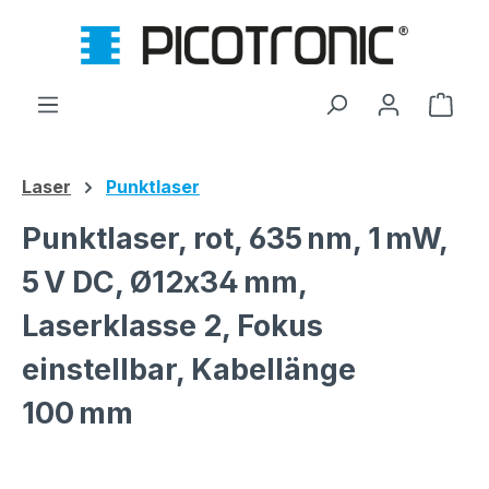
Zum Hauptinhalt springen
Ware
Laser
Punktlaser
Punktlaser, rot, 635 nm, 1 mW,
5 V DC, Ø12x34 mm,
Laserklasse 2, Fokus
einstellbar, Kabellänge
100 mm