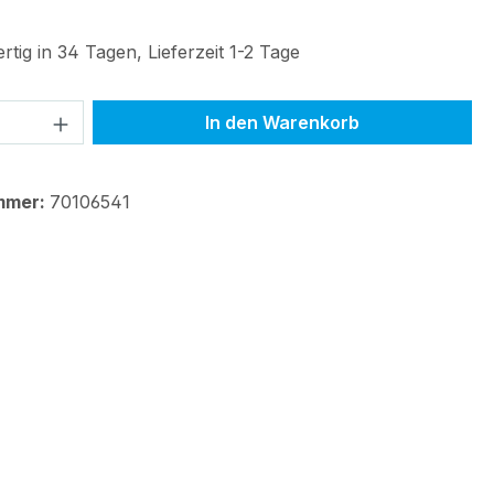
tig in 34 Tagen, Lieferzeit 1-2 Tage
 Anzahl: Gib den gewünschten Wert ein 
In den Warenkorb
mmer:
70106541