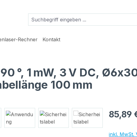
ienlaser-Rechner
Kontakt
, 90 °, 1 mW, 3 V DC, Ø6x3
abellänge 100 mm
Regulärer Pr
85,89 
inkl. MwSt.