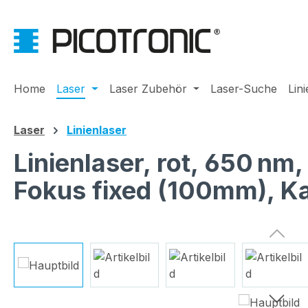
m Hauptinhalt springen
Zur Suche springen
Zur Hauptnavigation springen
Home
Laser
Laser Zubehör
Laser-Suche
Lin
Laser
Linienlaser
Linienlaser, rot, 650 nm
Fokus fixed (100mm), K
Bildergalerie überspringen