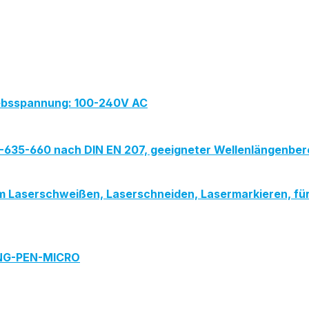
iebsspannung: 100-240V AC
PG-635-660 nach DIN EN 207, geeigneter Wellenlängenbe
ld, zum Laserschweißen, Laserschneiden, Lasermarkieren
ING-PEN-MICRO