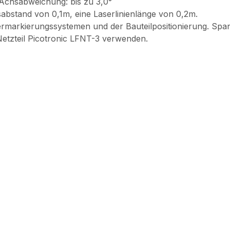
Achsabweichung: bis zu 3,0°
sabstand von 0,1m, eine Laserlinienlänge von 0,2m.
rmarkierungssystemen und der Bauteilpositionierung. Sp
 Netzteil Picotronic LFNT-3 verwenden.