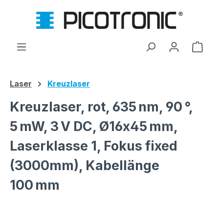
Zum Hauptinhalt springen
Ware
Laser
Kreuzlaser
Kreuzlaser, rot, 635 nm, 90 °,
5 mW, 3 V DC, Ø16x45 mm,
Laserklasse 1, Fokus fixed
(3000mm), Kabellänge
100 mm