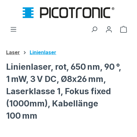
Zum Hauptinhalt springen
Ware
Laser
Linienlaser
Linienlaser, rot, 650 nm, 90 °,
1 mW, 3 V DC, Ø8x26 mm,
Laserklasse 1, Fokus fixed
(1000mm), Kabellänge
100 mm