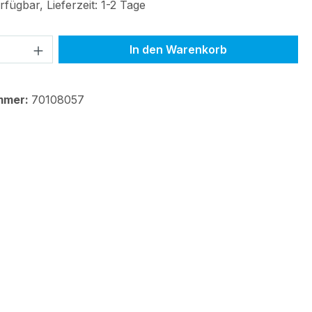
fügbar, Lieferzeit: 1-2 Tage
 Anzahl: Gib den gewünschten Wert ein 
In den Warenkorb
mmer:
70108057