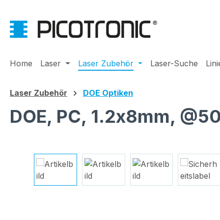
m Hauptinhalt springen
Zur Suche springen
Zur Hauptnavigation springen
Home
Laser
Laser Zubehör
Laser-Suche
Lin
Laser Zubehör
DOE Optiken
DOE, PC, 1.2x8mm, @50
Bildergalerie überspringen