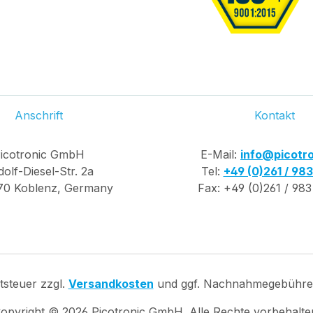
Anschrift
Kontakt
icotronic GmbH
E-Mail:
info@picotro
olf-Diesel-Str. 2a
Tel:
+49 (0)261 / 98
70 Koblenz, Germany
Fax: +49 (0)261 / 983
rtsteuer zzgl.
Versandkosten
und ggf. Nachnahmegebühren
opyright ©
2026
Picotronic GmbH. Alle Rechte vorbehalte