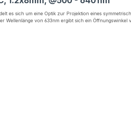
C, 1.2x8mm, @500 - 640 nm"
delt es sich um eine Optik zur Projektion eines symmetri
iner Wellenlänge von 633nm ergibt sich ein Öffnungswinkel