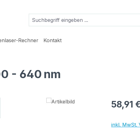
ienlaser-Rechner
Kontakt
0 - 640 nm
Regulärer Pr
58,91 
inkl. MwSt.