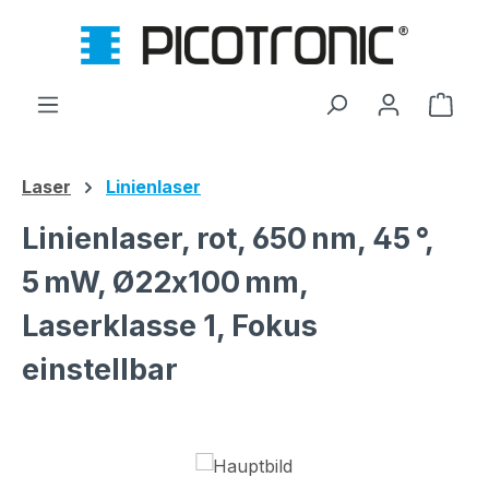
Zum Hauptinhalt springen
Ware
Laser
Linienlaser
Linienlaser, rot, 650 nm, 45 °,
5 mW, Ø22x100 mm,
Laserklasse 1, Fokus
einstellbar
Bildergalerie überspringen