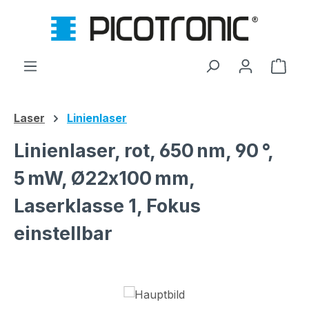
Zum Hauptinhalt springen
Ware
Laser
Linienlaser
Linienlaser, rot, 650 nm, 90 °,
5 mW, Ø22x100 mm,
Laserklasse 1, Fokus
einstellbar
Bildergalerie überspringen