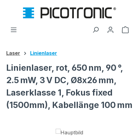
Zum Hauptinhalt springen
Ware
Laser
Linienlaser
Linienlaser, rot, 650 nm, 90 °,
2.5 mW, 3 V DC, Ø8x26 mm,
Laserklasse 1, Fokus fixed
(1500mm), Kabellänge 100 mm
Bildergalerie überspringen