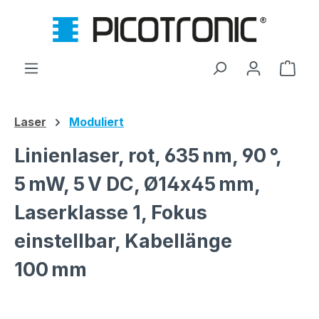
Zum Hauptinhalt springen
Ware
Laser
Moduliert
Linienlaser, rot, 635 nm, 90 °,
5 mW, 5 V DC, Ø14x45 mm,
Laserklasse 1, Fokus
einstellbar, Kabellänge
100 mm