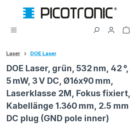
Zum Hauptinhalt springen
Ware
Laser
DOE Laser
DOE Laser, grün, 532 nm, 42 °,
5 mW, 3 V DC, Ø16x90 mm,
Laserklasse 2M, Fokus fixiert,
Kabellänge 1.360 mm, 2.5 mm
DC plug (GND pole inner)