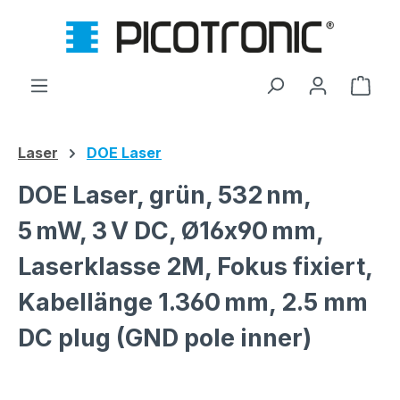
Zum Hauptinhalt springen
Ware
Laser
DOE Laser
DOE Laser, grün, 532 nm,
5 mW, 3 V DC, Ø16x90 mm,
Laserklasse 2M, Fokus fixiert,
Kabellänge 1.360 mm, 2.5 mm
DC plug (GND pole inner)