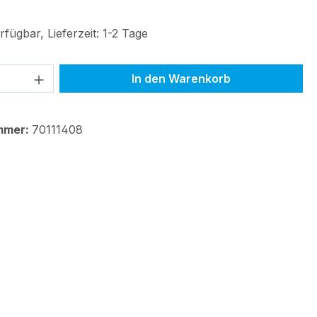
fügbar, Lieferzeit: 1-2 Tage
 Anzahl: Gib den gewünschten Wert ein 
In den Warenkorb
mmer:
70111408