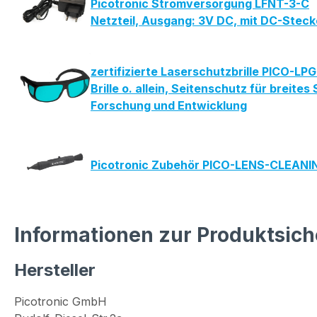
Picotronic Stromversorgung LFNT-3-C
Netzteil, Ausgang: 3V DC, mit DC-Stec
zertifizierte Laserschutzbrille PICO-L
Brille o. allein, Seitenschutz für bre
Forschung und Entwicklung
Picotronic Zubehör PICO-LENS-CLEAN
Informationen zur Produktsich
Hersteller
Picotronic GmbH