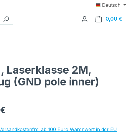
Deutsch
0,00 €
Ware
, Laserklasse 2M,
ug (GND pole inner)
eis:
 €
 Versandkostenfrei ab 100 Euro Warenwert in der EU