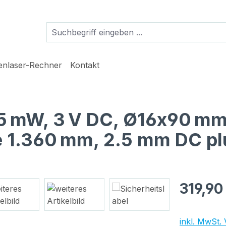
ienlaser-Rechner
Kontakt
 5 mW, 3 V DC, Ø16x90 mm
ge 1.360 mm, 2.5 mm DC pl
Regulärer Pr
319,90
inkl. MwSt.