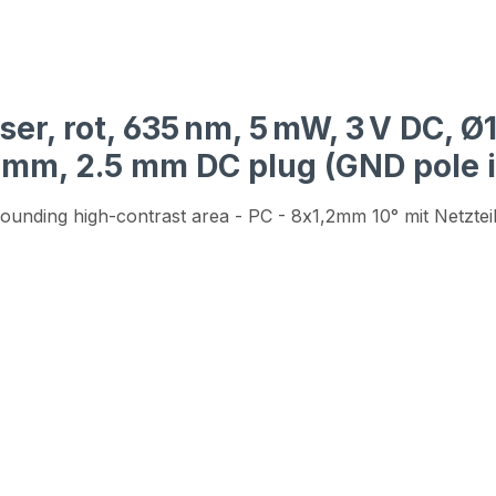
er, rot, 635 nm, 5 mW, 3 V DC, 
0 mm, 2.5 mm DC plug (GND pole 
unding high-contrast area - PC - 8x1,2mm 10° mit Netzte