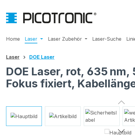
m Hauptinhalt springen
Zur Suche springen
Zur Hauptnavigation springen
Home
Laser
Laser Zubehör
Laser-Suche
Lin
Laser
DOE Laser
DOE Laser, rot, 635 nm,
Fokus fixiert, Kabellän
Bildergalerie überspringen