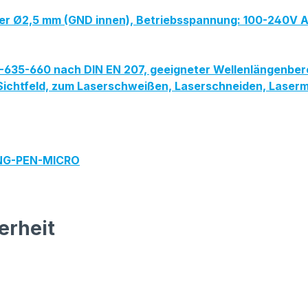
ker Ø2,5 mm (GND innen), Betriebsspannung: 100-240V 
PG-635-660 nach DIN EN 207, geeigneter Wellenlängenbe
ites Sichtfeld, zum Laserschweißen, Laserschneiden, Las
ING-PEN-MICRO
erheit