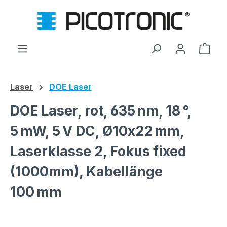
Zum Hauptinhalt springen
Ware
Laser
DOE Laser
DOE Laser, rot, 635 nm, 18 °,
5 mW, 5 V DC, Ø10x22 mm,
Laserklasse 2, Fokus fixed
(1000mm), Kabellänge
100 mm