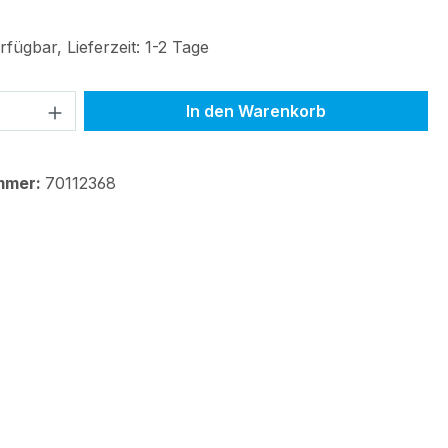
fügbar, Lieferzeit: 1-2 Tage
 Anzahl: Gib den gewünschten Wert ein 
In den Warenkorb
mmer:
70112368