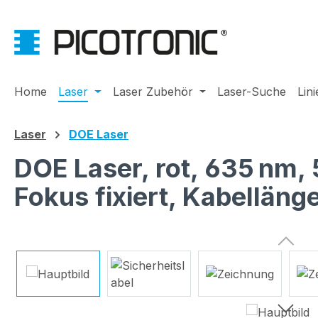
m Hauptinhalt springen
Zur Suche springen
Zur Hauptnavigation springen
Home
Laser
Laser Zubehör
Laser-Suche
Lin
Laser
DOE Laser
DOE Laser, rot, 635 nm,
Fokus fixiert, Kabellän
Bildergalerie überspringen