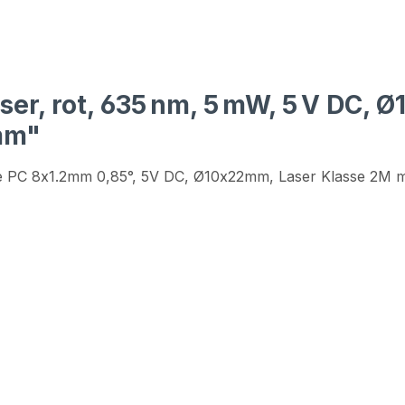
er, rot, 635 nm, 5 mW, 5 V DC, 
 mm"
ie PC 8x1.2mm 0,85°, 5V DC, Ø10x22mm, Laser Klasse 2M