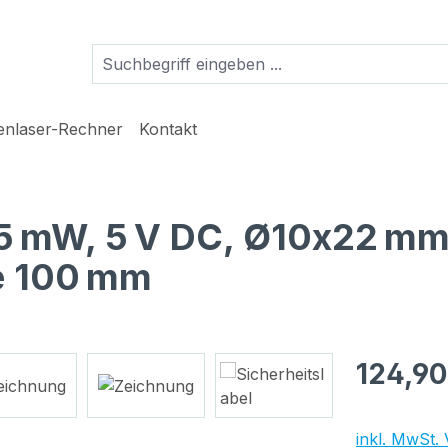
ienlaser-Rechner
Kontakt
 5 mW, 5 V DC, Ø10x22 mm
ge 100 mm
Regulärer Pr
124,90
inkl. MwSt.