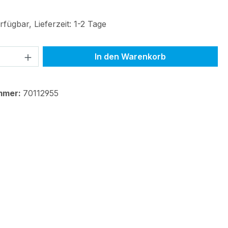
fügbar, Lieferzeit: 1-2 Tage
 Anzahl: Gib den gewünschten Wert ein 
In den Warenkorb
mmer:
70112955