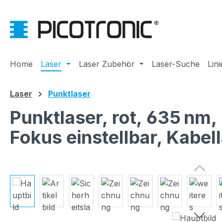
m Hauptinhalt springen
Zur Suche springen
Zur Hauptnavigation springen
Home
Laser
Laser Zubehör
Laser-Suche
Lin
Laser
Punktlaser
Punktlaser, rot, 635 nm
Fokus einstellbar, Kabe
Bildergalerie überspringen