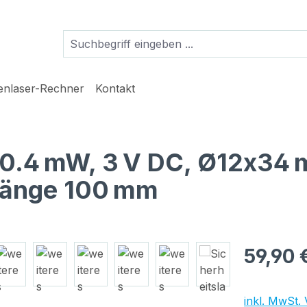
ienlaser-Rechner
Kontakt
, 0.4 mW, 3 V DC, Ø12x34 
llänge 100 mm
Regulärer Pr
59,90 
inkl. MwSt.