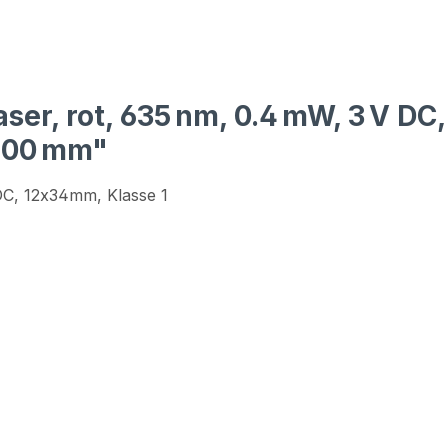
er, rot, 635 nm, 0.4 mW, 3 V DC
 100 mm"
DC, 12x34mm, Klasse 1