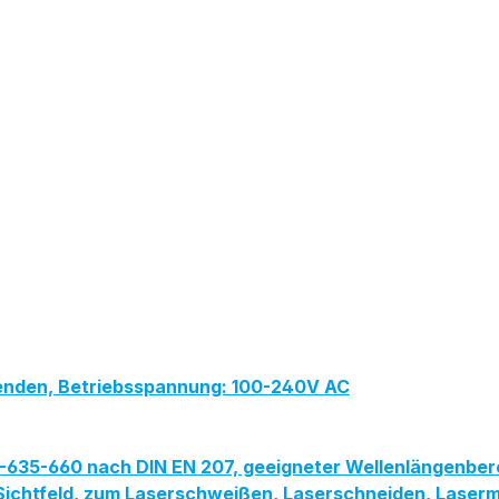
lenden, Betriebsspannung: 100-240V AC
PG-635-660 nach DIN EN 207, geeigneter Wellenlängenbe
ites Sichtfeld, zum Laserschweißen, Laserschneiden, Las