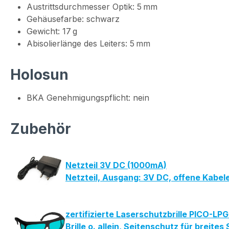
Austrittsdurchmesser Optik: 5 mm
Gehäusefarbe: schwarz
Gewicht: 17 g
Abisolierlänge des Leiters: 5 mm
Holosun
BKA Genehmigungspflicht: nein
Zubehör
Netzteil 3V DC (1000mA)
Netzteil, Ausgang: 3V DC, offene Kabe
zertifizierte Laserschutzbrille PICO-L
Brille o. allein, Seitenschutz für bre