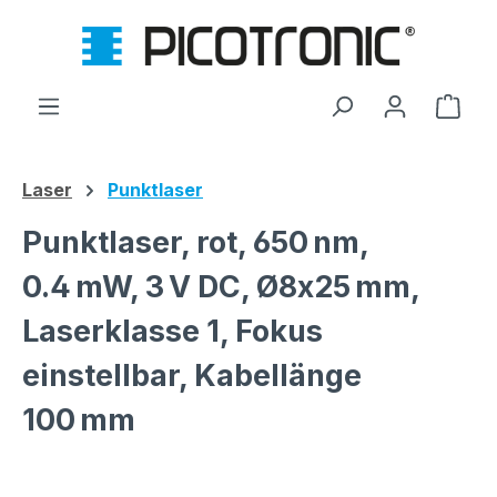
Zum Hauptinhalt springen
Ware
Laser
Punktlaser
Punktlaser, rot, 650 nm,
0.4 mW, 3 V DC, Ø8x25 mm,
Laserklasse 1, Fokus
einstellbar, Kabellänge
100 mm