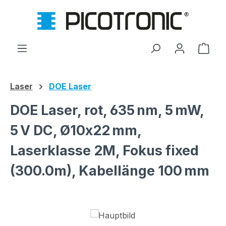
Zum Hauptinhalt springen
Ware
Laser
DOE Laser
DOE Laser, rot, 635 nm, 5 mW,
5 V DC, Ø10x22 mm,
Laserklasse 2M, Fokus fixed
(300.0m), Kabellänge 100 mm
Bildergalerie überspringen