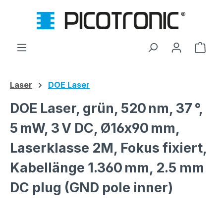
Zum Hauptinhalt springen
Ware
Laser
DOE Laser
DOE Laser, grün, 520 nm, 37 °,
5 mW, 3 V DC, Ø16x90 mm,
Laserklasse 2M, Fokus fixiert,
Kabellänge 1.360 mm, 2.5 mm
DC plug (GND pole inner)