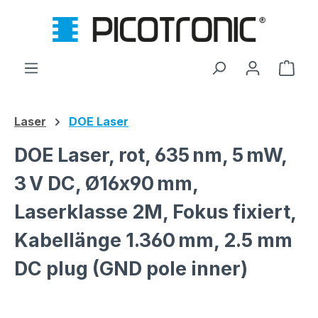
Zum Hauptinhalt springen
Ware
Laser
DOE Laser
DOE Laser, rot, 635 nm, 5 mW,
3 V DC, Ø16x90 mm,
Laserklasse 2M, Fokus fixiert,
Kabellänge 1.360 mm, 2.5 mm
DC plug (GND pole inner)