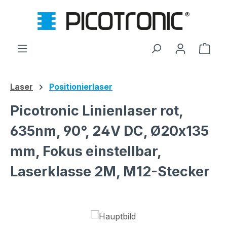
Zum Hauptinhalt springen
Ware
Laser
Positionierlaser
Picotronic Linienlaser rot,
635nm, 90°, 24V DC, Ø20x135
mm, Fokus einstellbar,
Laserklasse 2M, M12-Stecker
Bildergalerie überspringen