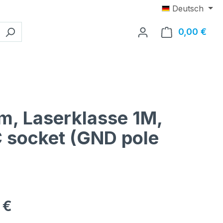
Deutsch
0,00 €
Ware
m, Laserklasse 1M,
C socket (GND pole
eis:
 €