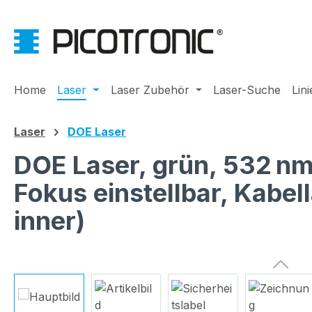
m Hauptinhalt springen
Zur Suche springen
Zur Hauptnavigation springen
Home
Laser
Laser Zubehör
Laser-Suche
Lin
Laser
DOE Laser
DOE Laser, grün, 532 nm
Fokus einstellbar, Kab
inner)
Bildergalerie überspringen