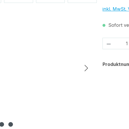
inkl. MwSt.
Sofort ver
Produkt
Produktnu