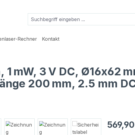
ienlaser-Rechner
Kontakt
, 1 mW, 3 V DC, Ø16x62 m
ellänge 200 mm, 2.5 mm D
Regulärer Pr
569,90