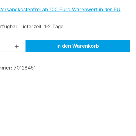
 Versandkostenfrei ab 100 Euro Warenwert in der EU
fügbar, Lieferzeit: 1-2 Tage
 Anzahl: Gib den gewünschten Wert ein 
In den Warenkorb
mmer:
70128451