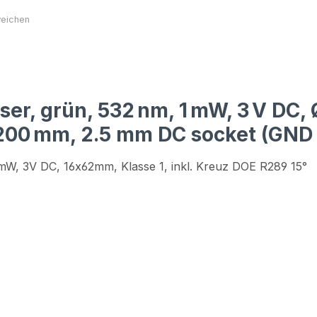
er, grün, 532 nm, 1 mW, 3 V DC,
 200 mm, 2.5 mm DC socket (GND 
1mW, 3V DC, 16x62mm, Klasse 1, inkl. Kreuz DOE R289 15°