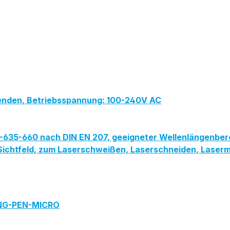
lenden, Betriebsspannung: 100-240V AC
PG-635-660 nach DIN EN 207, geeigneter Wellenlängenbe
ites Sichtfeld, zum Laserschweißen, Laserschneiden, Las
ING-PEN-MICRO