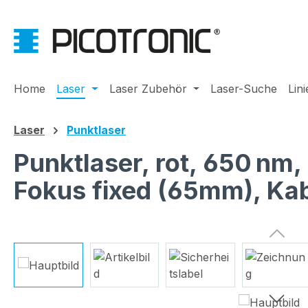
m Hauptinhalt springen
Zur Suche springen
Zur Hauptnavigation springen
Home
Laser
Laser Zubehör
Laser-Suche
Lin
Laser
Punktlaser
Punktlaser, rot, 650 nm
Fokus fixed (65mm), Ka
Bildergalerie überspringen