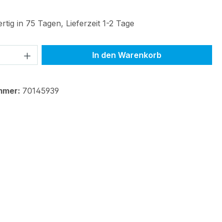
tig in 75 Tagen, Lieferzeit 1-2 Tage
 Anzahl: Gib den gewünschten Wert ein 
In den Warenkorb
mmer:
70145939