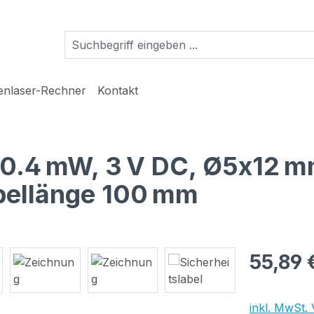
ienlaser-Rechner
Kontakt
, 0.4 mW, 3 V DC, Ø5x12 m
bellänge 100 mm
Regulärer Pr
55,89 
inkl. MwSt.