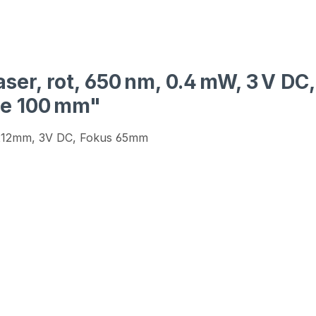
er, rot, 650 nm, 0.4 mW, 3 V DC,
ge 100 mm"
 5x12mm, 3V DC, Fokus 65mm