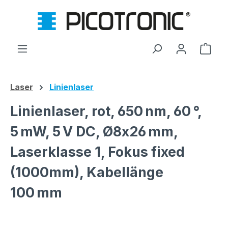
Zum Hauptinhalt springen
Ware
Laser
Linienlaser
Linienlaser, rot, 650 nm, 60 °,
5 mW, 5 V DC, Ø8x26 mm,
Laserklasse 1, Fokus fixed
(1000mm), Kabellänge
100 mm