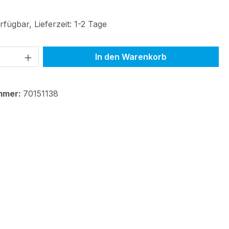
fügbar, Lieferzeit: 1-2 Tage
 Anzahl: Gib den gewünschten Wert ein 
In den Warenkorb
mmer:
70151138