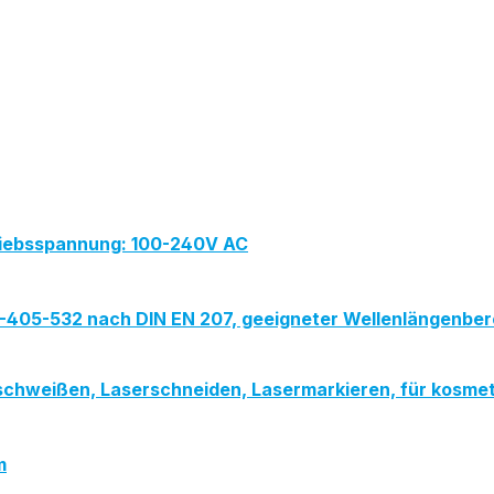
triebsspannung: 100-240V AC
PG-405-532 nach DIN EN 207, geeigneter Wellenlängenber
serschweißen, Laserschneiden, Lasermarkieren, für kos
m