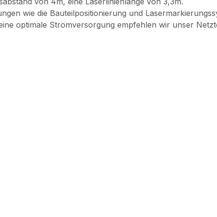
tsabstand von 4m, eine Laserlinienlänge von 3,3m.
ngen wie die Bauteilpositionierung und Lasermarkierungssy
ine optimale Stromversorgung empfehlen wir unser Netzte