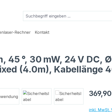
ienlaser-Rechner
Kontakt
nm, 45 °, 30 mW, 24 V DC,
fixed (4.0m), Kabellänge
Regulärer Pr
369,90
inkl. MwSt.