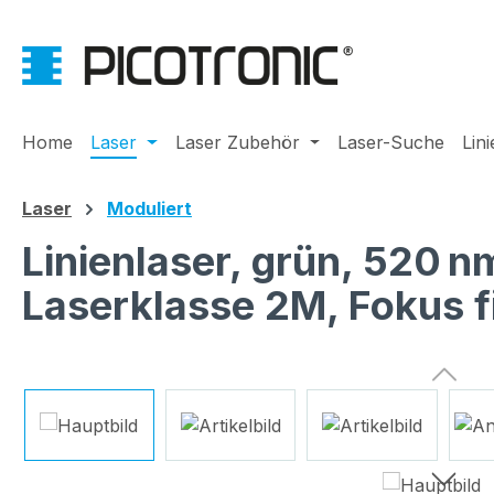
m Hauptinhalt springen
Zur Suche springen
Zur Hauptnavigation springen
Home
Laser
Laser Zubehör
Laser-Suche
Lin
Laser
Moduliert
Linienlaser, grün, 520 
Laserklasse 2M, Fokus 
Bildergalerie überspringen