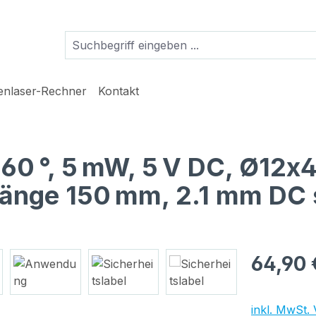
ienlaser-Rechner
Kontakt
, 60 °, 5 mW, 5 V DC, Ø12
llänge 150 mm, 2.1 mm DC 
Regulärer Pr
64,90 
inkl. MwSt.