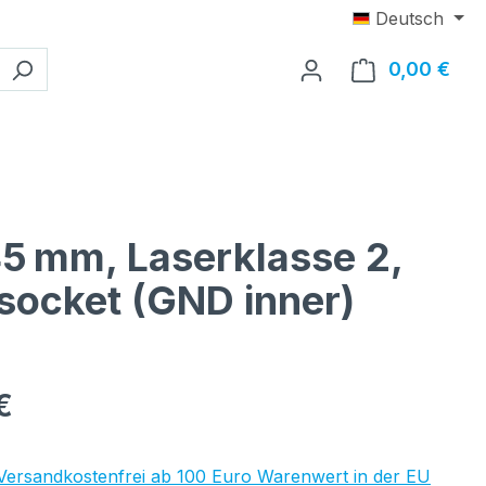
Deutsch
0,00 €
Ware
x45 mm, Laserklasse 2,
socket (GND inner)
eis:
€
 Versandkostenfrei ab 100 Euro Warenwert in der EU