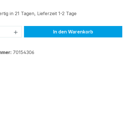
tig in 21 Tagen, Lieferzeit 1-2 Tage
 Anzahl: Gib den gewünschten Wert ein 
In den Warenkorb
mmer:
70154306