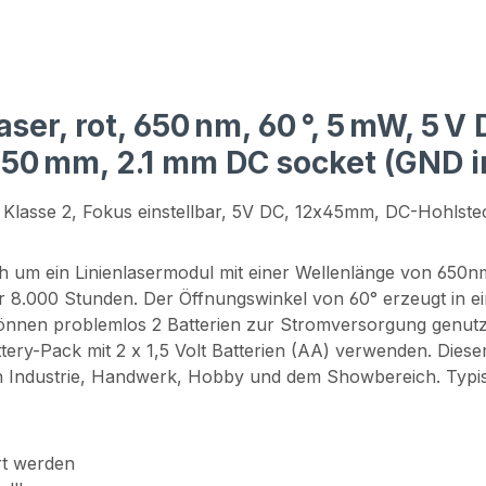
ser, rot, 650 nm, 60 °, 5 mW, 5 V
 150 mm, 2.1 mm DC socket (GND i
r Klasse 2, Fokus einstellbar, 5V DC, 12x45mm, DC-Hohlst
 um ein Linienlasermodul mit einer Wellenlänge von 650n
 8.000 Stunden. Der Öffnungswinkel von 60° erzeugt in ei
können problemlos 2 Batterien zur Stromversorgung genut
y-Pack mit 2 x 1,5 Volt Batterien (AA) verwenden. Dieser 
in Industrie, Handwerk, Hobby und dem Showbereich. Typi
ert werden