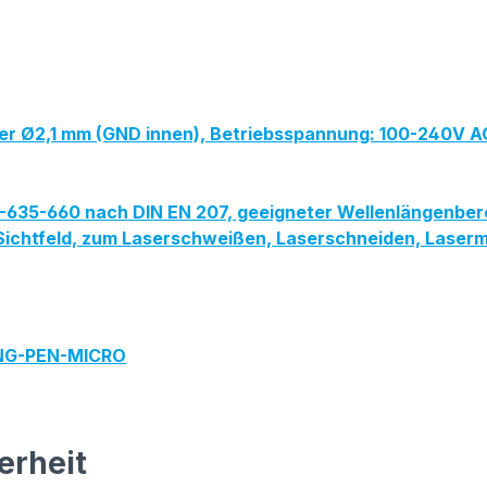
ker Ø2,1 mm (GND innen), Betriebsspannung: 100-240V A
PG-635-660 nach DIN EN 207, geeigneter Wellenlängenbe
ites Sichtfeld, zum Laserschweißen, Laserschneiden, Las
ING-PEN-MICRO
erheit