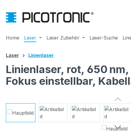
m Hauptinhalt springen
Zur Suche springen
Zur Hauptnavigation springen
Home
Laser
Laser Zubehör
Laser-Suche
Lin
Laser
Linienlaser
Linienlaser, rot, 650 nm
Fokus einstellbar, Kabe
Bildergalerie überspringen