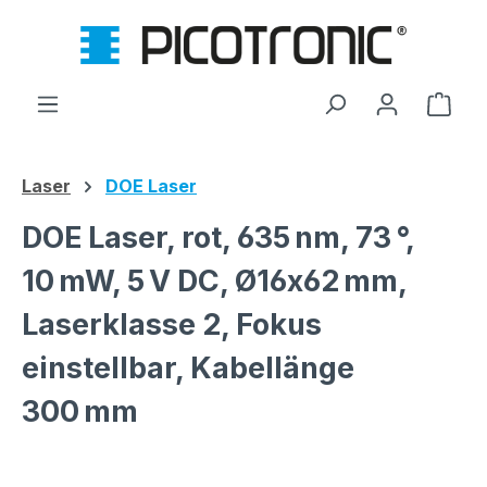
Zum Hauptinhalt springen
Ware
Laser
DOE Laser
DOE Laser, rot, 635 nm, 73 °,
10 mW, 5 V DC, Ø16x62 mm,
Laserklasse 2, Fokus
einstellbar, Kabellänge
300 mm