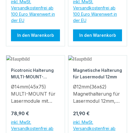
Halterung in
Halterung in
inkl. MwSt.
inkl. MwSt.
Versandkostenfrei ab
Versandkostenfrei ab
Industriequalität für
Industriequalität für
100 Euro Warenwert in
100 Euro Warenwert in
Lasermodule mit
Lasermodule mit
der EU
der EU
einem Durchmesser
einem Durchmesser
von 20mm. Die
von 12mm. Die
In den Warenkorb
In den Warenkorb
Halterung ist in allen
Halterung ist in allen
Freiheitsgraden
Freiheitsgraden
einstellbar. Als
einstellbar. Als
Befestigungsmöglichk
Befestigungsmöglichk
eit befinden sich im
eit befinden sich im
Picotronic Halterung
Magnetische Halterung
Standfuß drei
Standfuß ein
MULTI-MOUNT-
für Lasermodul 12mm
Gewinde M5x0.8 und
Durchgangsloch mit
14(45x75)
Ø14mm(45x75)
Ø12mm(36x62)
zusätzlich 4
Ø4,2mm. Die
MULTI-MOUNT für
Magnethalterung für
Durchgangslöcher.
Gesamthöhe der
Lasermodule mit
Lasermodul 12mm,
Die Gesamthöhe der
Halterung beträgt 57
Durchmesser 14mm
Durchmesser 36mm,
Halterung beträgt 75
mm. Halterung für
Regulärer Preis:
Regulärer Preis:
78,90 €
21,90 €
Hochwertige
Höhe 62mm,
mm. Halterung für
Lasermodule mit
Halterung in
Kunststoff Preiswerte
inkl. MwSt.
inkl. MwSt.
Lasermodule mit
Durchmesser 12mm.
Versandkostenfrei ab
Versandkostenfrei ab
Industriequalität für
Halterung in
Durchmesser 20mm.
Befestigung: