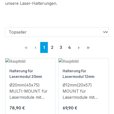
unsere Laser-Halterungen.
Seite
Seite
Seite
Seite
1
2
3
4
Halterung für
Halterung für
Lasermodul 20mm
Lasermodul 12mm
Ø20mm(45x75)
Ø12mm(20x57)
MULTI-MOUNT für
MOUNT für
Lasermodule mit
Lasermodule mit
Durchmesser 20mm
Durchmesser 12mm
Regulärer Preis:
Regulärer Preis:
78,90 €
69,90 €
Hochwertige
Hochwertige