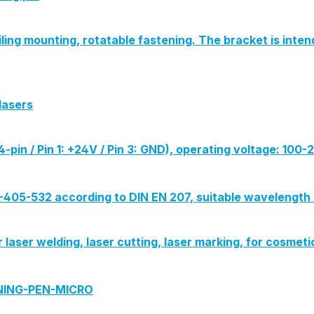
iling mounting, rotatable fastening. The bracket is int
lasers
-pin / Pin 1: +24V / Pin 3: GND), operating voltage: 100
G-405-532 according to DIN EN 207, suitable wavelength 
or laser welding, laser cutting, laser marking, for cosmeti
ANING-PEN-MICRO