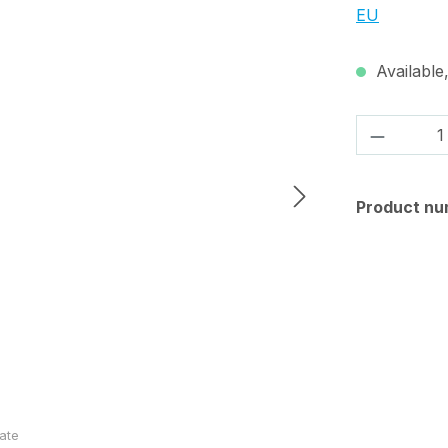
EU
Available,
Product 
Product nu