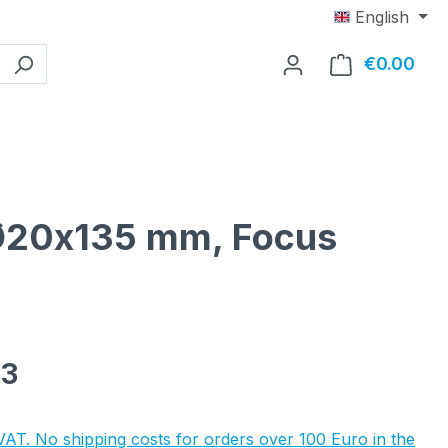
English
€0.00
Shop
, Ø20x135 mm, Focus
e:
53
 VAT. No shipping costs for orders over 100 Euro in the