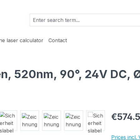
ine laser calculator
Contact
reen, 520nm, 90°, 24V DC
Regular pric
€574.
Prices incl.