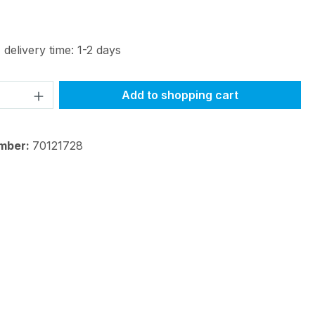
 delivery time: 1-2 days
Quantity: Enter the desired amount or 
Add to shopping cart
mber:
70121728