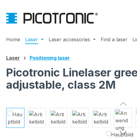
ip to main content
Skip to search
Skip to main navigation
Home
Laser
Laser accessories
Find a laser
L
Laser
Positioning laser
Picotronic Linelaser g
adjustable, class 2M
Skip image gallery