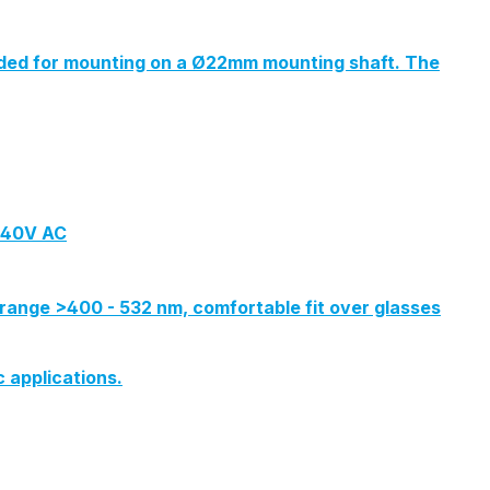
ended for mounting on a Ø22mm mounting shaft. The
-240V AC
range >400 - 532 nm, comfortable fit over glasses
c applications.