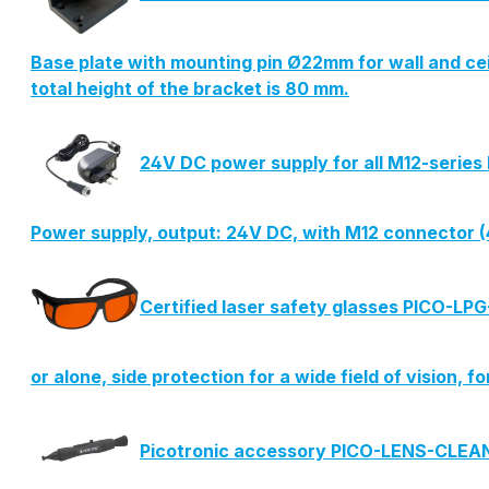
Base plate with mounting pin Ø22mm for wall and ce
total height of the bracket is 80 mm.
24V DC power supply for all M12-series 
Power supply, output: 24V DC, with M12 connector (4
Certified laser safety glasses PICO-LP
or alone, side protection for a wide field of vision, f
Picotronic accessory PICO-LENS-CLE